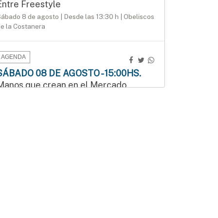
Entre Freestyle
ábado 8 de agosto | Desde las 13:30 h | Obeliscos
e la Costanera
AGENDA
SÁBADO 08 DE AGOSTO - 15:00HS.
Manos que crean en el Mercado
Munilla
odos los sábados de agosto, de 15 a 17:30 h, en
os locales 24 y 26 del Mercado Munilla.
AGENDA
DOMINGO 09 DE AGOSTO - 09:30HS.
3.ª edición del Duatlón del Instituto
Bértora
omingo 9 de agosto | 9:30 h | Costanera de
Gualeguaychú