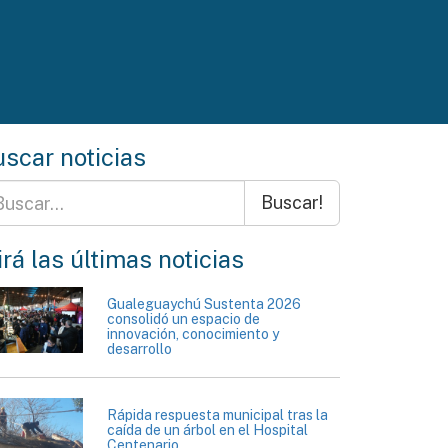
scar noticias
Buscar!
rá las últimas noticias
Gualeguaychú Sustenta 2026
consolidó un espacio de
innovación, conocimiento y
desarrollo
Rápida respuesta municipal tras la
caída de un árbol en el Hospital
Centenario