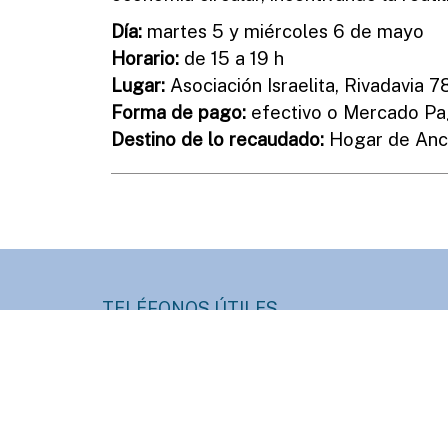
Día:
martes 5 y miércoles 6 de mayo
Horario:
de 15 a 19 h
Lugar:
Asociación Israelita, Rivadavia 7
Forma de pago:
efectivo o Mercado P
Destino de lo recaudado:
Hogar de Anci
TELÉFONOS ÚTILES
Informes:
Hacienda:
+54 (3446) 420400
+54 (3446) 4204
Prensa:
HCD:
+54 (3446) 420430
+54 (3446) 4204
Obras Sanitarias:
Servicios Públicos