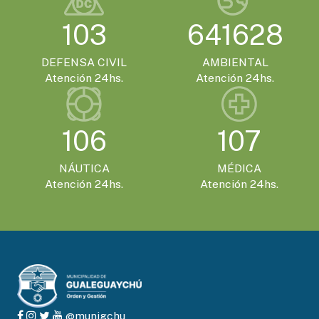
SÁBADO 21 DE NOVIEMBRE - 20:00HS.
103
641628
El Encuentro Batuque celebra su 4ª edición
en Gualeguaychú
DEFENSA CIVIL
AMBIENTAL
Atención 24hs.
Atención 24hs.
106
107
NÁUTICA
MÉDICA
Atención 24hs.
Atención 24hs.
@munigchu