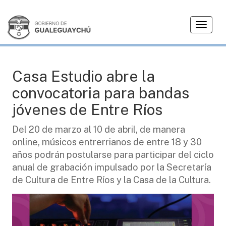
T
AGENDA
o
g
g
l
Casa Estudio abre la
e
convocatoria para bandas
n
a
jóvenes de Entre Ríos
v
i
Del 20 de marzo al 10 de abril, de manera
g
online, músicos entrerrianos de entre 18 y 30
a
años podrán postularse para participar del ciclo
t
anual de grabación impulsado por la Secretaría
i
de Cultura de Entre Ríos y la Casa de la Cultura.
o
n