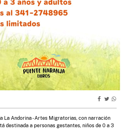
S
M
T
l
 La Andorina - Artes Migratorias, con narración
Está destinada a personas gestantes, niños de 0 a 3
L
a