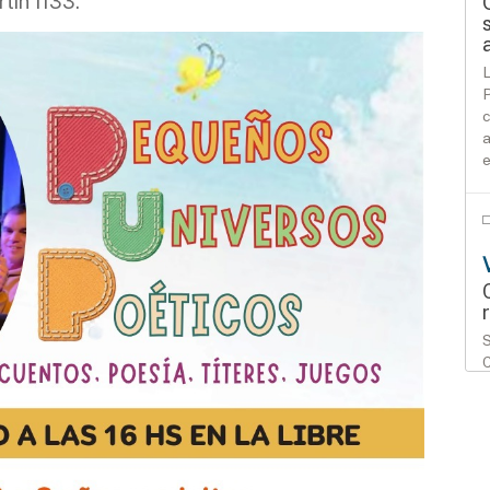
tín 1133.
L
P
c
a
e
S
C
i