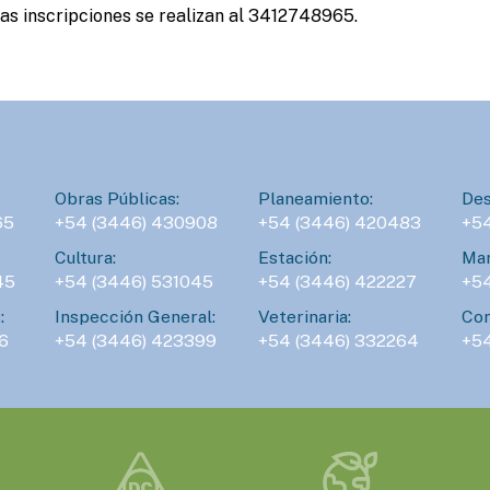
r
Las inscripciones se realizan al 3412748965.
u
b
Obras Públicas:
Planeamiento:
Des
S
65
+54 (3446) 430908
+54 (3446) 420483
+5
d
Cultura:
Estación:
Man
45
+54 (3446) 531045
+54 (3446) 422227
+5
:
Inspección General:
Veterinaria:
Con
6
+54 (3446) 423399
+54 (3446) 332264
+5
D
P