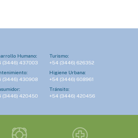
egión, que recibirán un aporte de $5 millones cada
no.
AGENDA
SÁBADO 15 DE AGOSTO - 16:00HS.
Gran Prix Chipote 2026 de ajedrez
litz
arrollo Humano:
Turismo:
ábado 15 de agosto, desde las 16 h, en el local 27
4 (3446) 437003
+54 (3446) 626352
el Mercado Munilla.
tenimiento:
Higiene Urbana:
4 (3446) 430908
+54 (3446) 608961
AGENDA
sumidor:
Tránsito:
4 (3446) 420450
DOMINGO 16 DE AGOSTO - 18:00HS.
+54 (3446) 420456
Ballet La Fronteriza de Gualeguaychú
presenta La Negra Sosa – Voces que
no se apagan
omingo 16 de agosto , 28 h, en el Teatro del
uerto.